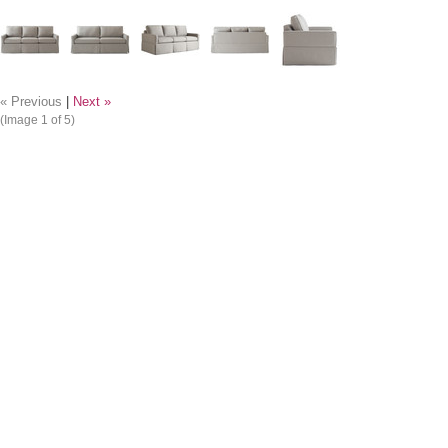
« Previous
|
Next »
(Image
1
of 5)